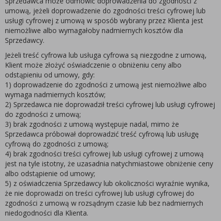
Sprzedawca może odmówić doprowadzenia do zgodności z
umową, jeżeli doprowadzenie do zgodności treści cyfrowej lub
usługi cyfrowej z umową w sposób wybrany przez Klienta jest
niemożliwe albo wymagałoby nadmiernych kosztów dla
Sprzedawcy.
Jeżeli treść cyfrowa lub usługa cyfrowa są niezgodne z umową,
Klient może złożyć oświadczenie o obniżeniu ceny albo
odstąpieniu od umowy, gdy:
1) doprowadzenie do zgodności z umową jest niemożliwe albo
wymaga nadmiernych kosztów;
2) Sprzedawca nie doprowadził treści cyfrowej lub usługi cyfrowej
do zgodności z umową;
3) brak zgodności z umową występuje nadal, mimo że
Sprzedawca próbował doprowadzić treść cyfrową lub usługę
cyfrową do zgodności z umową;
4) brak zgodności treści cyfrowej lub usługi cyfrowej z umową
jest na tyle istotny, że uzasadnia natychmiastowe obniżenie ceny
albo odstąpienie od umowy;
5) z oświadczenia Sprzedawcy lub okoliczności wyraźnie wynika,
że nie doprowadzi on treści cyfrowej lub usługi cyfrowej do
zgodności z umową w rozsądnym czasie lub bez nadmiernych
niedogodności dla Klienta.