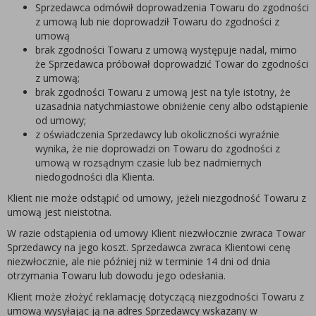
Sprzedawca odmówił doprowadzenia Towaru do zgodności
z umową lub nie doprowadził Towaru do zgodności z
umową
brak zgodności Towaru z umową występuje nadal, mimo
że Sprzedawca próbował doprowadzić Towar do zgodności
z umową;
brak zgodności Towaru z umową jest na tyle istotny, że
uzasadnia natychmiastowe obniżenie ceny albo odstąpienie
od umowy;
z oświadczenia Sprzedawcy lub okoliczności wyraźnie
wynika, że nie doprowadzi on Towaru do zgodności z
umową w rozsądnym czasie lub bez nadmiernych
niedogodności dla Klienta.
Klient nie może odstąpić od umowy, jeżeli niezgodność Towaru z
umową jest nieistotna.
W razie odstąpienia od umowy Klient niezwłocznie zwraca Towar
Sprzedawcy na jego koszt. Sprzedawca zwraca Klientowi cenę
niezwłocznie, ale nie później niż w terminie 14 dni od dnia
otrzymania Towaru lub dowodu jego odesłania.
Klient może złożyć reklamację dotyczącą niezgodności Towaru z
umową wysyłając ją na adres Sprzedawcy wskazany w