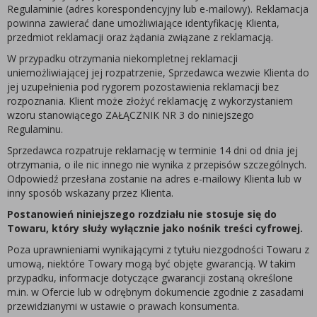
Regulaminie (adres korespondencyjny lub e-mailowy). Reklamacja
powinna zawierać dane umożliwiające identyfikację Klienta,
przedmiot reklamacji oraz żądania związane z reklamacją.
W przypadku otrzymania niekompletnej reklamacji
uniemożliwiającej jej rozpatrzenie, Sprzedawca wezwie Klienta do
jej uzupełnienia pod rygorem pozostawienia reklamacji bez
rozpoznania. Klient może złożyć reklamację z wykorzystaniem
wzoru stanowiącego ZAŁĄCZNIK NR 3 do niniejszego
Regulaminu.
Sprzedawca rozpatruje reklamację w terminie 14 dni od dnia jej
otrzymania, o ile nic innego nie wynika z przepisów szczególnych.
Odpowiedź przesłana zostanie na adres e-mailowy Klienta lub w
inny sposób wskazany przez Klienta.
Postanowień niniejszego rozdziału nie stosuje się do
Towaru, który służy wyłącznie jako nośnik treści cyfrowej.
Poza uprawnieniami wynikającymi z tytułu niezgodności Towaru z
umową, niektóre Towary mogą być objęte gwarancją. W takim
przypadku, informacje dotyczące gwarancji zostaną określone
m.in. w Ofercie lub w odrębnym dokumencie zgodnie z zasadami
przewidzianymi w ustawie o prawach konsumenta.