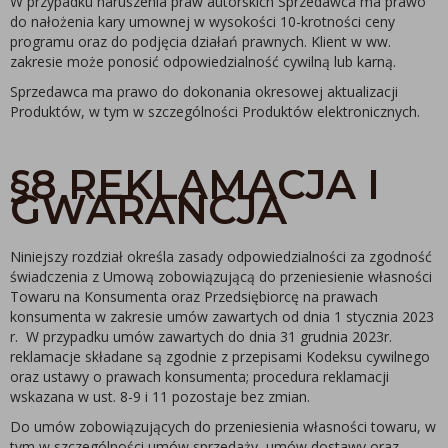
W przypadku naruszenia praw autorskich Sprzedawca ma prawo
do nałożenia kary umownej w wysokości 10-krotności ceny
programu oraz do podjęcia działań prawnych. Klient w ww.
zakresie może ponosić odpowiedzialność cywilną lub karną.
Sprzedawca ma prawo do dokonania okresowej aktualizacji
Produktów, w tym w szczególności Produktów elektronicznych.
§8 REKLAMACJA I
GWARANCJA
Niniejszy rozdział określa zasady odpowiedzialności za zgodność
świadczenia z Umową zobowiązującą do przeniesienie własności
Towaru na Konsumenta oraz Przedsiębiorcę na prawach
konsumenta w zakresie umów zawartych od dnia 1 stycznia 2023
r. W przypadku umów zawartych do dnia 31 grudnia 2023r.
reklamacje składane są zgodnie z przepisami Kodeksu cywilnego
oraz ustawy o prawach konsumenta; procedura reklamacji
wskazana w ust. 8-9 i 11 pozostaje bez zmian.
Do umów zobowiązujących do przeniesienia własności towaru, w
tym w szczególności umów sprzedaży, umów dostawy oraz