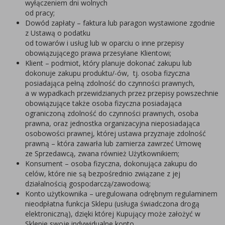
wyłączeniem dni wolnych
od pracy;
Dowód zapłaty – faktura lub paragon wystawione zgodnie
z Ustawą o podatku
od towarów i usług lub w oparciu o inne przepisy
obowiązującego prawa przesyłane Klientowi;
Klient – podmiot, który planuje dokonać zakupu lub
dokonuje zakupu produktu/-ów, tj. osoba fizyczna
posiadająca pełną zdolność do czynności prawnych,
a w wypadkach przewidzianych przez przepisy powszechnie
obowiązujące także osoba fizyczna posiadająca
ograniczoną zdolność do czynności prawnych, osoba
prawna, oraz jednostka organizacyjna nieposiadająca
osobowości prawnej, której ustawa przyznaje zdolność
prawną – która zawarła lub zamierza zawrzeć Umowę
ze Sprzedawcą, zwana również Użytkownikiem;
Konsument – osoba fizyczna, dokonująca zakupu do
celów, które nie są bezpośrednio związane z jej
działalnością gospodarczą/zawodową;
Konto użytkownika – uregulowana odrębnym regulaminem
nieodpłatna funkcja Sklepu (usługa świadczona drogą
elektroniczną), dzięki której Kupujący może założyć w
Sklepie swoje indywidualne konto.